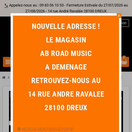
Appelez-nous au : 09 83 06 10 53 - Fermeture Estivale du 27/07/2026 au
phone
27/08/2026 - 14 rue André Ravalée 28100 DREUX
close
person
Connexion
NOUVELLE ADRESSE !
LE MAGASIN
AB ROAD MUSIC
0
view_headline
search
A DEMENAGE
chevron_right
chevron_right
Autre Instrument
D'ADDARIO PRELUDE J810 VIOLON 4/4 MEDIUM
RETROUVEZ-NOUS AU
14 RUE ANDRE RAVALEE
-6,00 €
favorite_border
28100 DREUX
NE PLUS MONTRER CE POPUP.