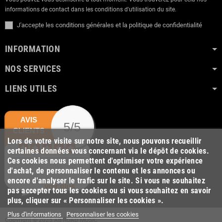
informations de contact dans les conditions d'utilisation du site.
J'accepte les conditions générales et la politique de confidentialité
INFORMATION
NOS SERVICES
LIENS UTILES
AVIS
5/5
CLIENTS
Lors de votre visite sur notre site, nous pouvons recueillir
certaines données vous concernant via le dépôt de cookies.
Ces cookies nous permettent d'optimiser votre expérience
Quel accueil chaleureux et
d'achat, de personnaliser le contenu et les annonces ou
agréable.Les...
encore d'analyser le trafic sur le site. Si vous ne souhaitez
voir plus
pas accepter tous les cookies ou si vous souhaitez en savoir
plus, cliquer sur « Personnaliser les cookies ».
Plus d'informations
Personnaliser les cookies
Copyright © 2025 AB ROAD MUSIC