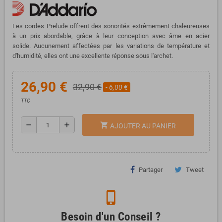
Les cordes Prelude offrent des sonorités extrêmement chaleureuses
à un prix abordable, grâce à leur conception avec âme en acier
solide.
Aucunement affectées par les variations de température et
d'humidité, elles ont une excellente réponse sous l'archet.
26,90 €
32,90 €
- 6,00 €
TTC
remove
add
shopping_cart
AJOUTER AU PANIER
Partager
Tweet
phone_iphone
Besoin d'un Conseil ?