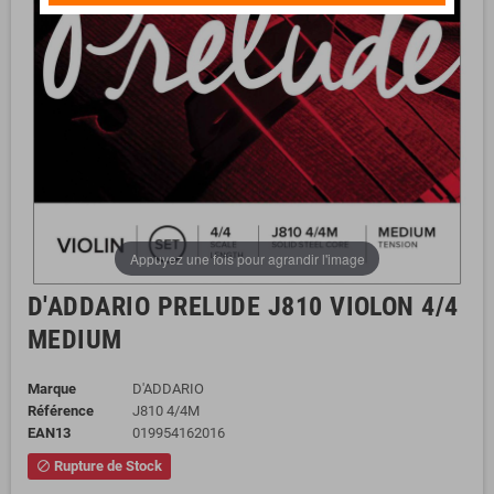
Appuyez une fois pour agrandir l'image
D'ADDARIO PRELUDE J810 VIOLON 4/4
MEDIUM
Marque
D'ADDARIO
Référence
J810 4/4M
EAN13
019954162016
Rupture de Stock
block