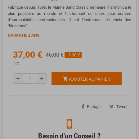
Fabriqué depuis 1896,
le Marine Band Classic demeure l'harmonica le
plus populaire au monde et l'instrument de choix pour nombre
d'harmonicistes professionnels. Il est l'instrument de choix des
"bluesmen".
GARANTIE 2 ANS
37,00 €
46,00 €
- 9,00 €
TTC
remove
add
shopping_cart
AJOUTER AU PANIER
Partager
Tweet
phone_iphone
Besoin d'un Conseil ?