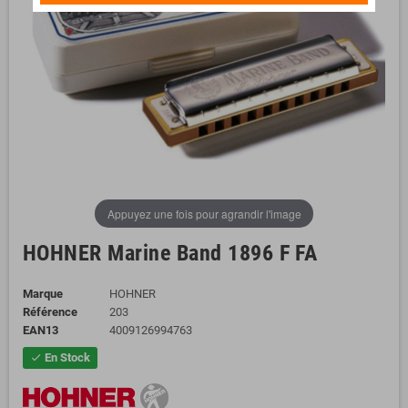
Appuyez une fois pour agrandir l'image
HOHNER Marine Band 1896 F FA
Marque
HOHNER
Référence
203
EAN13
4009126994763
En Stock
check