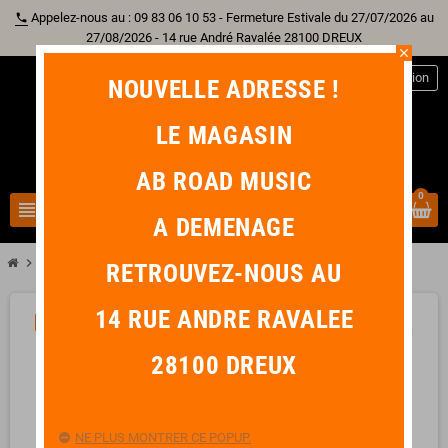
Appelez-nous au : 09 83 06 10 53 - Fermeture Estivale du 27/07/2026 au
phone
27/08/2026 - 14 rue André Ravalée 28100 DREUX
close
person
Connexion
NOUVELLE ADRESSE !
LE MAGASIN
AB ROAD MUSIC
0
view_headline
search
A DEMENAGE
chevron_right
chevron_right
Autre Instrument
HOHNER Marine Band 1896 F FA
RETROUVEZ-NOUS AU
14 RUE ANDRE RAVALEE
-9,00 €
favorite_border
28100 DREUX
NE PLUS MONTRER CE POPUP.