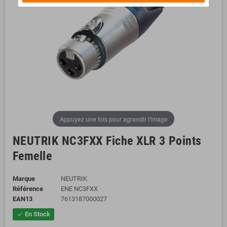
Appuyez une fois pour agrandir l'image
NEUTRIK NC3FXX Fiche XLR 3 Points
Femelle
Marque
NEUTRIK
Référence
ENE NC3FXX
EAN13
7613187000027
En Stock
check