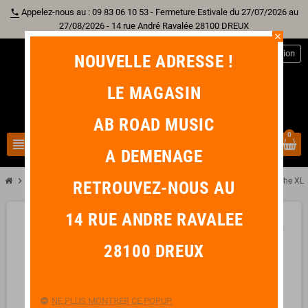
Appelez-nous au : 09 83 06 10 53 - Fermeture Estivale du 27/07/2026 au
phone
27/08/2026 - 14 rue André Ravalée 28100 DREUX
close
person
Connexion
NOUVELLE ADRESSE !
LE MAGASIN
AB ROAD MUSIC
0
view_headline
search
A DEMENAGE
chevron_right
chevron_right
chevron_right
chevron_right
Accessoire
Câble
Adaptateur & Fiche
NEUTRIK NC3FXX Fiche XLR 
RETROUVEZ-NOUS AU
14 RUE ANDRE RAVALEE
favorite_border
28100 DREUX
NE PLUS MONTRER CE POPUP.