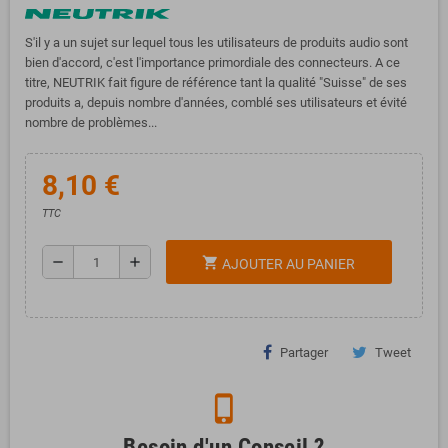
S'il y a un sujet sur lequel tous les utilisateurs de produits audio sont
bien d'accord, c'est l'importance primordiale des connecteurs. A ce
titre, NEUTRIK fait figure de référence tant la qualité "Suisse" de ses
produits a, depuis nombre d'années, comblé ses utilisateurs et évité
nombre de problèmes...
8,10 €
TTC
remove
add
shopping_cart
AJOUTER AU PANIER
Partager
Tweet
phone_iphone
Besoin d'un Conseil ?