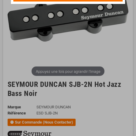
Appuyez une fois pour agrandir l'image
SEYMOUR DUNCAN SJB-2N Hot Jazz
Bass Noir
Marque
SEYMOUR DUNCAN
Référence
ESD SJB-2N
Sur Commande (Nous Contacter)
new_releases