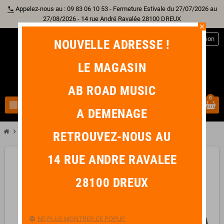
Appelez-nous au : 09 83 06 10 53 - Fermeture Estivale du 27/07/2026 au
phone
27/08/2026 - 14 rue André Ravalée 28100 DREUX
close
person
Connexion
NOUVELLE ADRESSE !
LE MAGASIN
AB ROAD MUSIC
0
view_headline
search
A DEMENAGE
chevron_right
SEYMOUR DUNCAN SJB-2N Hot Jazz Bass Noir
RETROUVEZ-NOUS AU
14 RUE ANDRE RAVALEE
favorite_border
28100 DREUX
NE PLUS MONTRER CE POPUP.