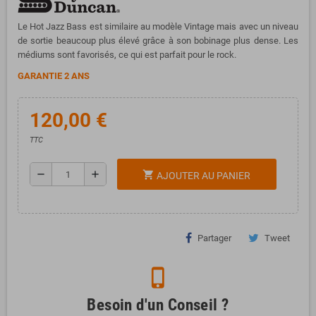
Le Hot Jazz Bass est similaire au modèle Vintage mais avec un niveau
de sortie beaucoup plus élevé grâce à son bobinage plus dense. Les
médiums sont favorisés, ce qui est parfait pour le rock.
GARANTIE 2 ANS
120,00 €
TTC
remove
add
shopping_cart
AJOUTER AU PANIER
Partager
Tweet
phone_iphone
Besoin d'un Conseil ?