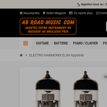
Appelez-nous au : 
phone
Nouveautés
Notre Magasin
En savoir plus
Cont
card_giftcard
location_on
view_headline
GUITARE
BATTERIE
PIANO / CLAVIER
PE
chevron_right
ELECTRO HARMONIX EL84 Appairée
favorite_borde