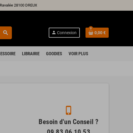
ré Ravalée 28100 DREUX
0
search
person
Connexion
0,00 €
ESSOIRE
LIBRAIRIE
GOODIES
VOIR PLUS
phone_iphone
Besoin d'un Conseil ?
09 83 06 10 53