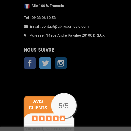
Site 100 % Français
Tel :
09 83 06 10 53
Email : contact@ab-roadmusic.com
Adresse : 14 rue André Ravalée 28100 DREUX
NOUS SUIVRE
Facebook
Twitter
Instagram
AVIS
5/5
CLIENTS
Bon produit, livraison rapide et