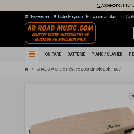
Appelez-nous au : 
phone
Nouveautés
Notre Magasin
En savoir plus
Cont
card_giftcard
location_on
view_headline
GUITARE
BATTERIE
PIANO / CLAVIER
PE
chevron_right
SHADOW Micro Rosace Bois Simple Bobinage
favorite_borde