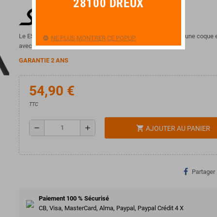
28100 DREUX
Le ESH 330 est un micro simple bobinage passif protégé par une coque 
NE PLUS MONTRER CE POPUP.
avec une finition naturelle.
GARANTIE 2 ANS
54,90 €
TTC
remove
add
shopping_cart
AJOUTER AU PANIER
Partager
Paiement 100 % Sécurisé
CB, Visa, MasterCard, Alma, Paypal, Paypal Crédit 4 X