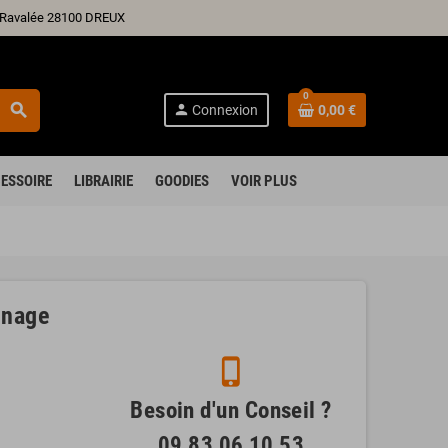
ré Ravalée 28100 DREUX
0
search
person
Connexion
0,00 €
ESSOIRE
LIBRAIRIE
GOODIES
VOIR PLUS
inage
phone_iphone
Besoin d'un Conseil ?
09 83 06 10 53