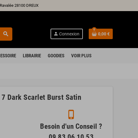
ré Ravalée 28100 DREUX
0
search
person
Connexion
0,00 €
ESSOIRE
LIBRAIRIE
GOODIES
VOIR PLUS
Dark Scarlet Burst Satin
phone_iphone
Besoin d'un Conseil ?
09 83 06 10 53