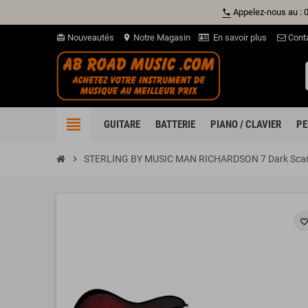
Appelez-nous au : 
phone
Nouveautés
Notre Magasin
En savoir plus
Cont
card_giftcard
location_on
view_headline
GUITARE
BATTERIE
PIANO / CLAVIER
PE
chevron_right
STERLING BY MUSIC MAN RICHARDSON 7 Dark Scarle
favorite_borde