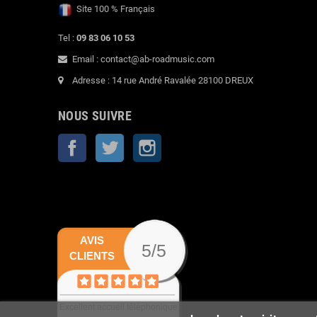
Site 100 % Français
Tel :
09 83 06 10 53
Email : contact@ab-roadmusic.com
Adresse : 14 rue André Ravalée 28100 DREUX
NOUS SUIVRE
Facebook
Twitter
Instagram
AVIS
5/5
CLIENTS
Excellent accueil téléphonique