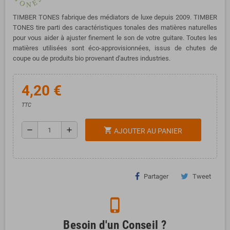
TIMBER TONES fabrique des médiators de luxe depuis 2009.
TIMBER
TONES tire parti des caractéristiques tonales des matières naturelles
pour vous aider à ajuster finement le son de votre guitare.
T
outes les
matières utilisées sont éco-approvisionnées, issus de chutes de
coupe ou de produits bio provenant d'autres industries.
4,20 €
TTC
remove
add
shopping_cart
AJOUTER AU PANIER
Partager
Tweet
phone_iphone
Besoin d'un Conseil ?