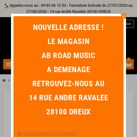
Appelez-nous au : 09 83 06 10 53 - Fermeture Estivale du 27/07/2026 au
phone
27/08/2026 - 14 rue André Ravalée 28100 DREUX
close
person
Connexion
NOUVELLE ADRESSE !
LE MAGASIN
AB ROAD MUSIC
0
view_headline
search
A DEMENAGE
chevron_right
TIMBER TONES Médiator African Ebony
RETROUVEZ-NOUS AU
14 RUE ANDRE RAVALEE
favorite_border
28100 DREUX
NE PLUS MONTRER CE POPUP.