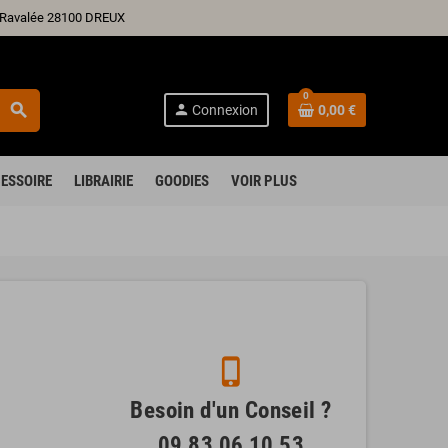
ré Ravalée 28100 DREUX
0
search
person
Connexion
0,00 €
ESSOIRE
LIBRAIRIE
GOODIES
VOIR PLUS
phone_iphone
Besoin d'un Conseil ?
09 83 06 10 53