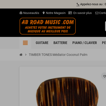
Appelez-nous au : 
phone
Nouveautés
Notre Magasin
En savoir plus
Cont
card_giftcard
location_on
view_headline
GUITARE
BATTERIE
PIANO / CLAVIER
PE
chevron_right
TIMBER TONES Médiator Coconut Palm
favorite_borde