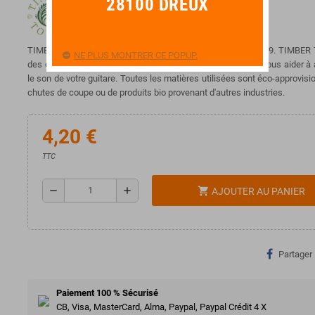
28100 DREUX
TIMBER TONES fabrique des médiators de luxe depuis 2009.
TIMBER T
NE PLUS MONTRER CE POPUP.
des caractéristiques tonales des matières naturelles pour vous aider à 
le son de votre guitare.
T
outes les matières utilisées sont éco-approvisi
chutes de coupe ou de produits bio provenant d'autres industries.
4,20 €
TTC
remove
add
shopping_cart
AJOUTER AU PANIER
Partager
Paiement 100 % Sécurisé
CB, Visa, MasterCard, Alma, Paypal, Paypal Crédit 4 X