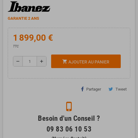
GARANTIE 2 ANS
1 899,00 €
TTC
remove
add
shopping_cart
AJOUTER AU PANIER
Partager
Tweet
phone_iphone
Besoin d'un Conseil ?
09 83 06 10 53