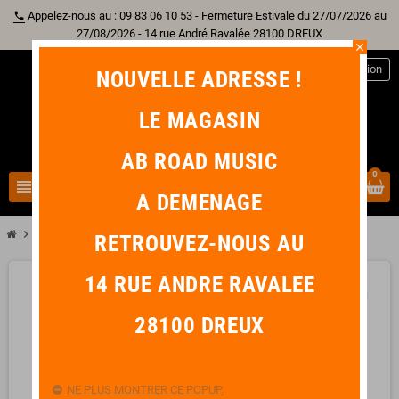
Appelez-nous au : 09 83 06 10 53 - Fermeture Estivale du 27/07/2026 au
phone
27/08/2026 - 14 rue André Ravalée 28100 DREUX
close
person
Connexion
NOUVELLE ADRESSE !
LE MAGASIN
AB ROAD MUSIC
0
view_headline
search
A DEMENAGE
chevron_right
IBANEZ RG5121-DBF PRESTIGE Dark Tide Blue Flat
RETROUVEZ-NOUS AU
14 RUE ANDRE RAVALEE
favorite_border
28100 DREUX
NE PLUS MONTRER CE POPUP.