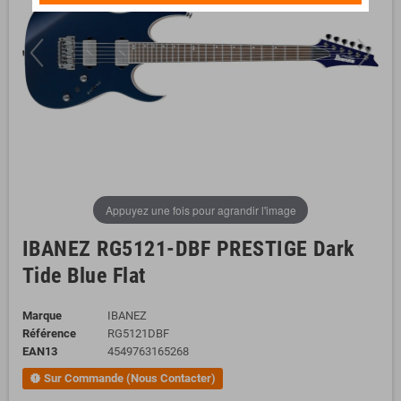
Appuyez une fois pour agrandir l'image
IBANEZ RG5121-DBF PRESTIGE Dark
Tide Blue Flat
Marque
IBANEZ
Référence
RG5121DBF
EAN13
4549763165268
Sur Commande (Nous Contacter)
new_releases