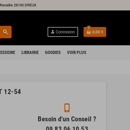
ré Ravalée 28100 DREUX
0
search
person
Connexion
0,00 €
ESSOIRE
LIBRAIRIE
GOODIES
VOIR PLUS
 12-54
phone_iphone
Besoin d'un Conseil ?
09 83 06 10 53