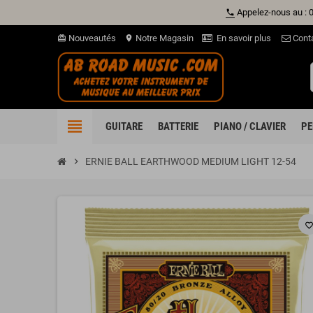
Appelez-nous au : 
phone
Nouveautés
Notre Magasin
En savoir plus
Cont
card_giftcard
location_on
view_headline
GUITARE
BATTERIE
PIANO / CLAVIER
PE
chevron_right
ERNIE BALL EARTHWOOD MEDIUM LIGHT 12-54
favorite_borde