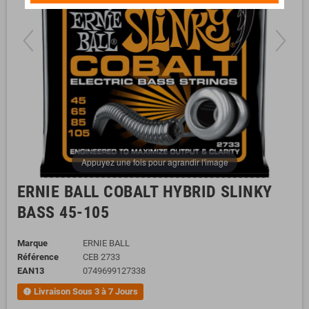
Appuyez une fois pour agrandir l'image
ERNIE BALL COBALT HYBRID SLINKY
BASS 45-105
Marque
ERNIE BALL
Référence
CEB 2733
EAN13
0749699127338
Livraison Sous 3 à 7 Jours
new_releases