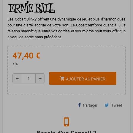
Les Cobalt Slinky offrent une dynamique de jeu et plus d'harmoniques
pour une clarté accrue de votre son. Le Cobalt renforce quant à lui la
relation magnétique entre vos cordes et vos micros pour vous offrir un
niveau de sortie sans précédent.
47,40 €
TTC
remove
add
shopping_cart
AJOUTER AU PANIER
Partager
Tweet
phone_iphone