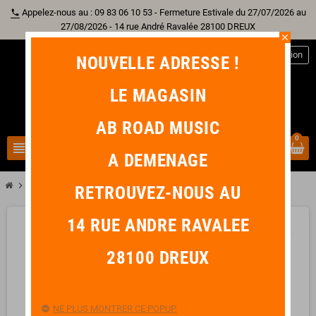
Appelez-nous au : 09 83 06 10 53 - Fermeture Estivale du 27/07/2026 au
phone
27/08/2026 - 14 rue André Ravalée 28100 DREUX
close
person
Connexion
NOUVELLE ADRESSE !
LE MAGASIN
AB ROAD MUSIC
0
view_headline
search
A DEMENAGE
chevron_right
ERNIE BALL COBALT HYBRID SLINKY BASS 45-105
RETROUVEZ-NOUS AU
14 RUE ANDRE RAVALEE
favorite_border
28100 DREUX
NE PLUS MONTRER CE POPUP.