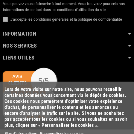
Vous pouvez vous désinscrire à tout moment. Vous trouverez pour cela nos
informations de contact dans les conditions d'utilisation du site.
J'accepte les conditions générales et la politique de confidentialité
INFORMATION
NOS SERVICES
LIENS UTILES
AVIS
5/5
CLIENTS
Lors de votre visite sur notre site, nous pouvons recueillir
certaines données vous concernant via le dépôt de cookies.
Ces cookies nous permettent d'optimiser votre expérience
Comme je l'ai déjà dit une
d'achat, de personnaliser le contenu et les annonces ou
relation conseillé...
encore d'analyser le trafic sur le site. Si vous ne souhaitez
voir plus
pas accepter tous les cookies ou si vous souhaitez en savoir
plus, cliquer sur « Personnaliser les cookies ».
Plus d'informations
Personnaliser les cookies