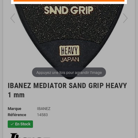
Appuyez une fois pour agrandir l'image
IBANEZ MEDIATOR SAND GRIP HEAVY
1 mm
Marque
IBANEZ
Référence
14583
En Stock
check