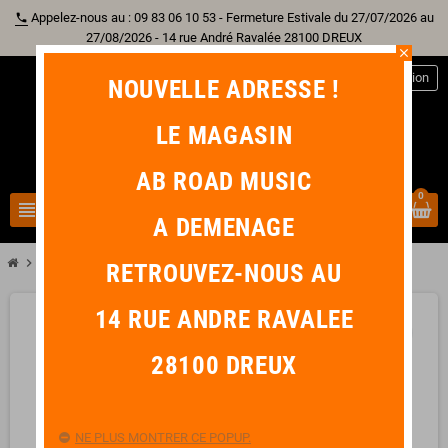
Appelez-nous au : 09 83 06 10 53 - Fermeture Estivale du 27/07/2026 au
phone
27/08/2026 - 14 rue André Ravalée 28100 DREUX
close
person
Connexion
NOUVELLE ADRESSE !
LE MAGASIN
AB ROAD MUSIC
0
view_headline
search
A DEMENAGE
chevron_right
IBANEZ MEDIATOR SAND GRIP HEAVY 1 mm
RETROUVEZ-NOUS AU
14 RUE ANDRE RAVALEE
favorite_border
28100 DREUX
NE PLUS MONTRER CE POPUP.