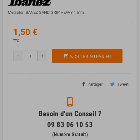
Médiator IBANEZ SAND GRIP HEAVY 1 mm.
1,50 €
TTC
remove
add
shopping_cart
AJOUTER AU PANIER
Partager
Tweet
phone_iphone
Besoin d'un Conseil ?
09 83 06 10 53
(Numéro Gratuit)