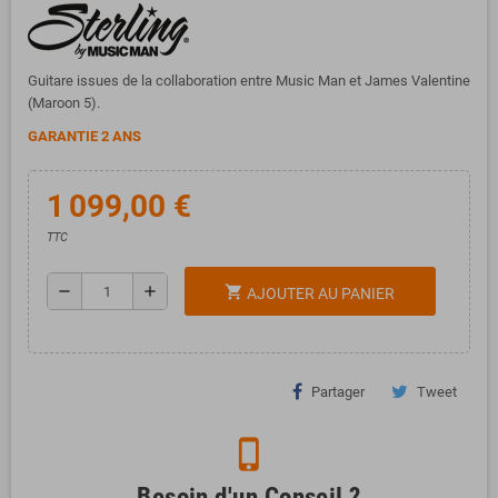
Guitare issues de la collaboration entre Music Man et James Valentine
(Maroon 5).
GARANTIE 2 ANS
1 099,00 €
TTC
remove
add
shopping_cart
AJOUTER AU PANIER
Partager
Tweet
phone_iphone
Besoin d'un Conseil ?