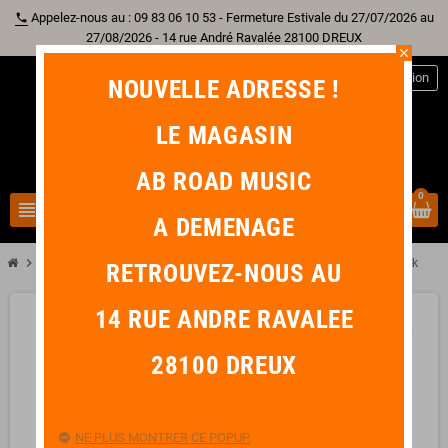
Appelez-nous au : 09 83 06 10 53 - Fermeture Estivale du 27/07/2026 au
phone
27/08/2026 - 14 rue André Ravalée 28100 DREUX
close
person
Connexion
NOUVELLE ADRESSE !
LE MAGASIN
AB ROAD MUSIC
0
view_headline
search
A DEMENAGE
chevron_right
STERLING BY MUSIC MAN JAMES VALENTINE Transparent Buttermilk
RETROUVEZ-NOUS AU
14 RUE ANDRE RAVALEE
favorite_border
28100 DREUX
NE PLUS MONTRER CE POPUP.