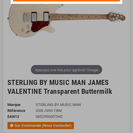
Appuyez une fois pour agrandir l'image
STERLING BY MUSIC MAN JAMES
VALENTINE Transparent Buttermilk
Marque
STERLING BY MUSIC MAN
Référence
GSB JV60-TBM
EAN13
0852956007042
Sur Commande (Nous Contacter)
new_releases