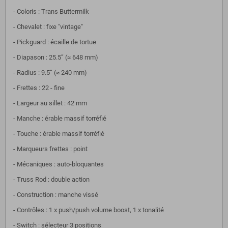
- Coloris : Trans Buttermilk
- Chevalet : fixe "vintage"
- Pickguard : écaille de tortue
- Diapason : 25.5” (≈ 648 mm)
- Radius : 9.5” (≈ 240 mm)
- Frettes : 22 - fine
- Largeur au sillet : 42 mm
- Manche : érable massif torréfié
- Touche : érable massif torréfié
- Marqueurs frettes : point
- Mécaniques : auto-bloquantes
- Truss Rod : double action
- Construction : manche vissé
- Contrôles : 1 x push/push volume boost, 1 x tonalité
- Switch : sélecteur 3 positions