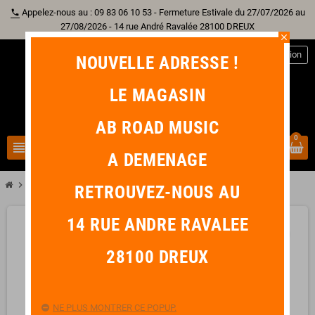
Appelez-nous au : 09 83 06 10 53 - Fermeture Estivale du 27/07/2026 au
phone
27/08/2026 - 14 rue André Ravalée 28100 DREUX
close
person
Connexion
NOUVELLE ADRESSE !
LE MAGASIN
AB ROAD MUSIC
0
view_headline
search
A DEMENAGE
chevron_right
IBANEZ T30 II TROUBADOUR
RETROUVEZ-NOUS AU
14 RUE ANDRE RAVALEE
favorite_border
28100 DREUX
NE PLUS MONTRER CE POPUP.