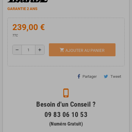
GARANTIE 2 ANS
239,00 €
TTC
remove
add
shopping_cart
AJOUTER AU PANIER
Partager
Tweet
phone_iphone
Besoin d'un Conseil ?
09 83 06 10 53
(Numéro Gratuit)