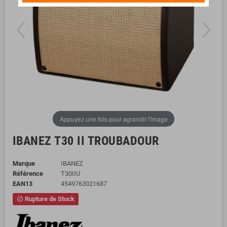
Appuyez une fois pour agrandir l'image
IBANEZ T30 II TROUBADOUR
Marque
IBANEZ
Référence
T30IIU
EAN13
4549763021687
Rupture de Stock
block