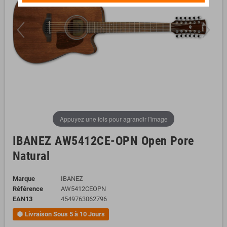
Appuyez une fois pour agrandir l'image
IBANEZ AW5412CE-OPN Open Pore
Natural
Marque
IBANEZ
Référence
AW5412CEOPN
EAN13
4549763062796
Livraison Sous 5 à 10 Jours
new_releases