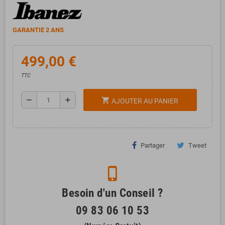
GARANTIE 2 ANS
499,00 €
TTC
remove
add
shopping_cart
AJOUTER AU PANIER
Partager
Tweet
phone_iphone
Besoin d'un Conseil ?
09 83 06 10 53