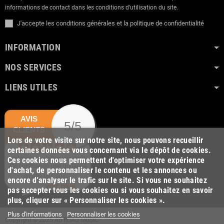
informations de contact dans les conditions d'utilisation du site.
J'accepte les conditions générales et la politique de confidentialité
INFORMATION
NOS SERVICES
LIENS UTILES
AVIS
5/5
CLIENTS
Lors de votre visite sur notre site, nous pouvons recueillir
certaines données vous concernant via le dépôt de cookies.
Ces cookies nous permettent d'optimiser votre expérience
J'ai commandé une guitare à
d'achat, de personnaliser le contenu et les annonces ou
un très bon prix....
encore d'analyser le trafic sur le site. Si vous ne souhaitez
voir plus
pas accepter tous les cookies ou si vous souhaitez en savoir
plus, cliquer sur « Personnaliser les cookies ».
Plus d'informations
Personnaliser les cookies
Copyright © 2025 AB ROAD MUSIC