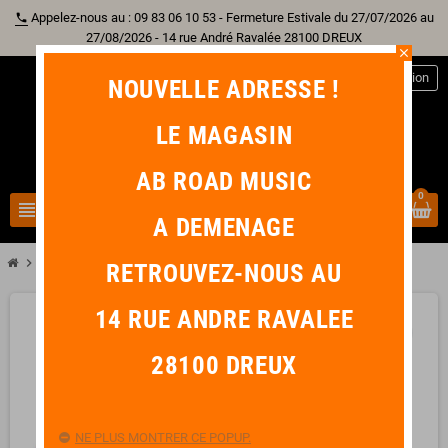
Appelez-nous au : 09 83 06 10 53 - Fermeture Estivale du 27/07/2026 au
phone
27/08/2026 - 14 rue André Ravalée 28100 DREUX
close
person
Connexion
NOUVELLE ADRESSE !
LE MAGASIN
AB ROAD MUSIC
0
view_headline
search
A DEMENAGE
chevron_right
IBANEZ AW5412CE-OPN Open Pore Natural
RETROUVEZ-NOUS AU
14 RUE ANDRE RAVALEE
favorite_border
28100 DREUX
NE PLUS MONTRER CE POPUP.