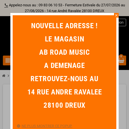
Appelez-nous au : 09 83 06 10 53 - Fermeture Estivale du 27/07/2026 au
phone
27/08/2026 - 14 rue André Ravalée 28100 DREUX
close
person
Connexion
NOUVELLE ADRESSE !
LE MAGASIN
AB ROAD MUSIC
0
view_headline
search
A DEMENAGE
chevron_right
IBANEZ SR2605-CBB PREMIUM Cerulean Blue Burst
RETROUVEZ-NOUS AU
14 RUE ANDRE RAVALEE
favorite_border
28100 DREUX
NE PLUS MONTRER CE POPUP.