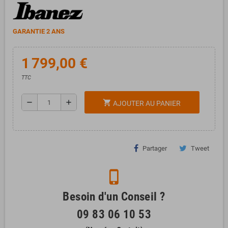
GARANTIE 2 ANS
1 799,00 €
TTC
remove
add
shopping_cart
AJOUTER AU PANIER
Partager
Tweet
phone_iphone
Besoin d'un Conseil ?
09 83 06 10 53