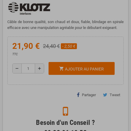
Câble de bonne qualité, son chaud et doux, fiable, blindage en spirale
efficace avec une manipulation agréable pour le débutant exigeant.
21,90 €
24,40 €
- 2,50 €
TTC
remove
add
shopping_cart
AJOUTER AU PANIER
Partager
Tweet
phone_iphone
Besoin d'un Conseil ?