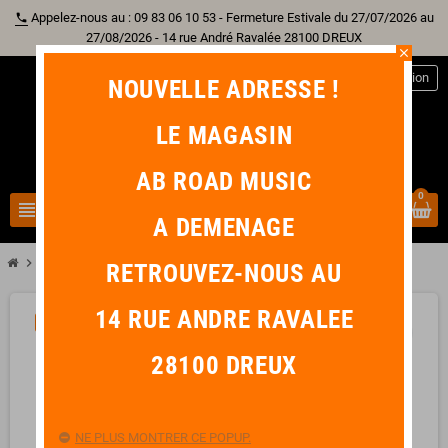
Appelez-nous au : 09 83 06 10 53 - Fermeture Estivale du 27/07/2026 au
phone
27/08/2026 - 14 rue André Ravalée 28100 DREUX
close
person
Connexion
NOUVELLE ADRESSE !
LE MAGASIN
AB ROAD MUSIC
0
view_headline
search
A DEMENAGE
chevron_right
KLOTZ KIK CABLE JACK / JACK 3M CAPUCHON JAUNE
RETROUVEZ-NOUS AU
14 RUE ANDRE RAVALEE
-2,50 €
favorite_border
28100 DREUX
NE PLUS MONTRER CE POPUP.