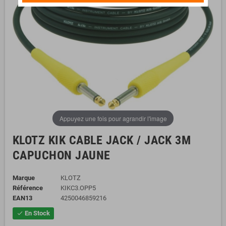
Appuyez une fois pour agrandir l'image
KLOTZ KIK CABLE JACK / JACK 3M
CAPUCHON JAUNE
Marque
KLOTZ
Référence
KIKC3.OPP5
EAN13
4250046859216
En Stock
check