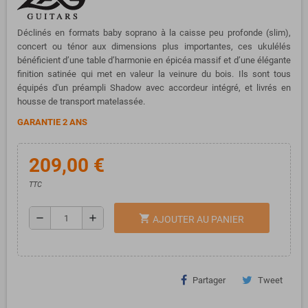
Déclinés en formats baby soprano à la caisse peu profonde (slim),
concert ou ténor aux dimensions plus importantes, ces ukulélés
bénéficient d’une table d’harmonie en épicéa massif et d’une élégante
finition satinée qui met en valeur la veinure du bois.
Ils sont tous
équipés d'un préampli Shadow avec accordeur intégré, et livrés en
housse de transport matelassée.
GARANTIE 2 ANS
209,00 €
TTC
remove
add
shopping_cart
AJOUTER AU PANIER
Partager
Tweet