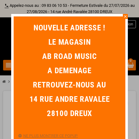
Appelez-nous au : 09 83 06 10 53 - Fermeture Estivale du 27/07/2026 au
phone
27/08/2026 - 14 rue André Ravalée 28100 DREUX
close
person
Connexion
NOUVELLE ADRESSE !
LE MAGASIN
AB ROAD MUSIC
0
view_headline
search
A DEMENAGE
chevron_right
LAG TIKI UKU 150CE CONCERT
RETROUVEZ-NOUS AU
14 RUE ANDRE RAVALEE
favorite_border
28100 DREUX
NE PLUS MONTRER CE POPUP.