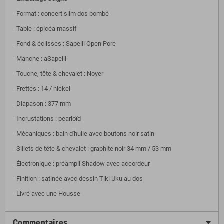
- Format : concert slim dos bombé
- Table : épicéa massif
- Fond & éclisses :
Sapelli Open Pore
- Manche : a
Sapelli
- Touche, tête & chevalet :
Noyer
- Frettes : 14 / nickel
- Diapason : 377 mm
- Incrustations : pearloïd
- Mécaniques : bain d'huile avec boutons noir satin
- Sillets de tête & chevalet : graphite noir 34 mm / 53 mm
- Électronique : préampli Shadow avec accordeur
- Finition : satinée avec dessin Tiki Uku au dos
- Livré avec une Housse
Commentaires