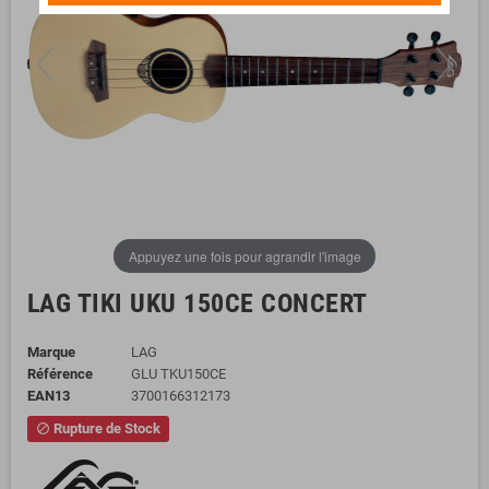
Appuyez une fois pour agrandir l'image
LAG TIKI UKU 150CE CONCERT
Marque
LAG
Référence
GLU TKU150CE
EAN13
3700166312173
Rupture de Stock
block