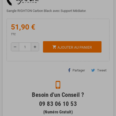
Sangle RIGHTON Carbon Black avec Support Médiator.
51,90 €
TTC
remove
add
shopping_cart
AJOUTER AU PANIER
Partager
Tweet
phone_iphone
Besoin d'un Conseil ?
09 83 06 10 53
(Numéro Gratuit)