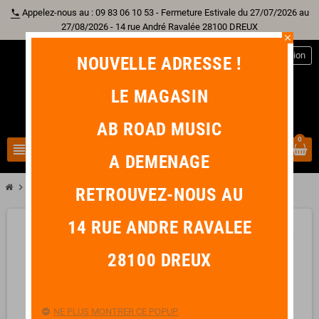
Appelez-nous au : 09 83 06 10 53 - Fermeture Estivale du 27/07/2026 au
phone
27/08/2026 - 14 rue André Ravalée 28100 DREUX
close
person
Connexion
NOUVELLE ADRESSE !
LE MAGASIN
AB ROAD MUSIC
0
view_headline
search
A DEMENAGE
chevron_right
RIGHTON Sangle Carbon Black
RETROUVEZ-NOUS AU
14 RUE ANDRE RAVALEE
favorite_border
28100 DREUX
NE PLUS MONTRER CE POPUP.