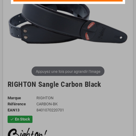
Appuyez une fois pour agrandir l'image
RIGHTON Sangle Carbon Black
Marque
RIGHTON
Référence
CARBON-BK
EAN13
8401070220701
En Stock
check