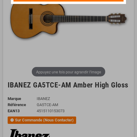
Appuyez une fois pour agrandir l'image
IBANEZ GA5TCE-AM Amber High Gloss
Marque
IBANEZ
Référence
GA5TCE-AM
EAN13
4515110153073
Sur Commande (Nous Contacter)
new_releases