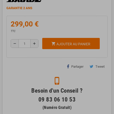
GARANTIE 2 ANS
299,00 €
TTC
remove
add
shopping_cart
AJOUTER AU PANIER
Partager
Tweet
phone_iphone
Besoin d'un Conseil ?
09 83 06 10 53
(Numéro Gratuit)