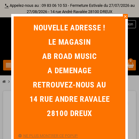
Appelez-nous au : 09 83 06 10 53 - Fermeture Estivale du 27/07/2026 au
phone
27/08/2026 - 14 rue André Ravalée 28100 DREUX
close
person
Connexion
NOUVELLE ADRESSE !
LE MAGASIN
AB ROAD MUSIC
0
view_headline
search
A DEMENAGE
chevron_right
IBANEZ GA5TCE-AM Amber High Gloss
RETROUVEZ-NOUS AU
14 RUE ANDRE RAVALEE
favorite_border
28100 DREUX
NE PLUS MONTRER CE POPUP.