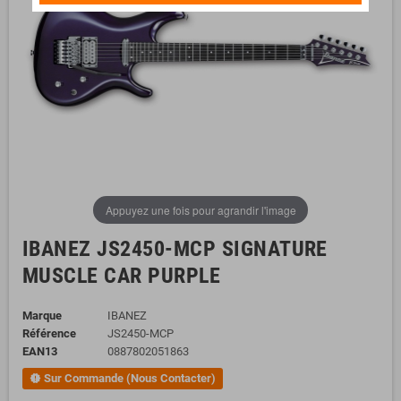
Appuyez une fois pour agrandir l'image
IBANEZ JS2450-MCP SIGNATURE
MUSCLE CAR PURPLE
Marque
IBANEZ
Référence
JS2450-MCP
EAN13
0887802051863
Sur Commande (Nous Contacter)
new_releases