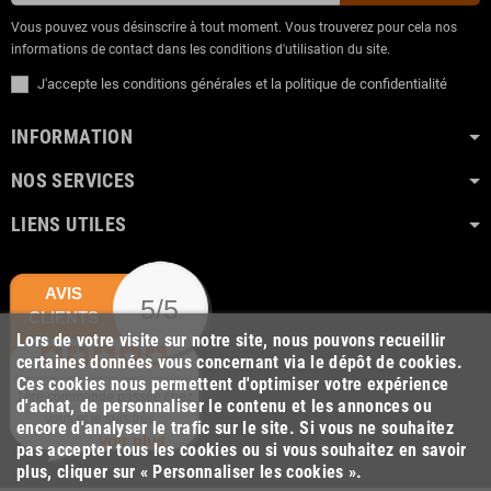
Vous pouvez vous désinscrire à tout moment. Vous trouverez pour cela nos
informations de contact dans les conditions d'utilisation du site.
J'accepte les conditions générales et la politique de confidentialité
INFORMATION
NOS SERVICES
LIENS UTILES
AVIS
5/5
CLIENTS
Lors de votre visite sur notre site, nous pouvons recueillir
certaines données vous concernant via le dépôt de cookies.
Ces cookies nous permettent d'optimiser votre expérience
1ère commande passée chez
d'achat, de personnaliser le contenu et les annonces ou
vous et je suis très...
encore d'analyser le trafic sur le site. Si vous ne souhaitez
voir plus
pas accepter tous les cookies ou si vous souhaitez en savoir
plus, cliquer sur « Personnaliser les cookies ».