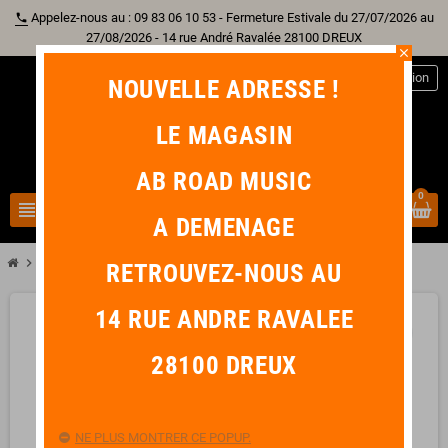
Appelez-nous au : 09 83 06 10 53 - Fermeture Estivale du 27/07/2026 au
phone
27/08/2026 - 14 rue André Ravalée 28100 DREUX
close
person
Connexion
NOUVELLE ADRESSE !
LE MAGASIN
AB ROAD MUSIC
0
view_headline
search
A DEMENAGE
chevron_right
IBANEZ JS2450-MCP SIGNATURE MUSCLE CAR PURPLE
RETROUVEZ-NOUS AU
14 RUE ANDRE RAVALEE
favorite_border
28100 DREUX
NE PLUS MONTRER CE POPUP.