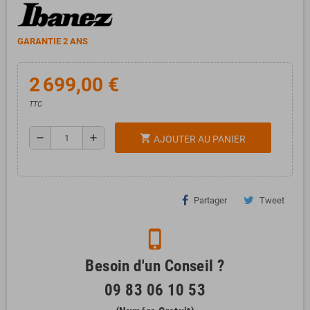
GARANTIE 2 ANS
2 699,00 €
TTC
remove
add
shopping_cart
AJOUTER AU PANIER
Partager
Tweet
phone_iphone
Besoin d'un Conseil ?
09 83 06 10 53