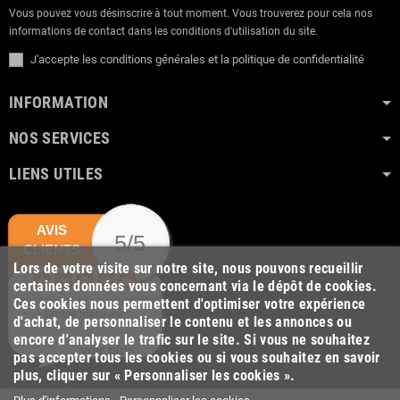
Vous pouvez vous désinscrire à tout moment. Vous trouverez pour cela nos
informations de contact dans les conditions d'utilisation du site.
J'accepte les conditions générales et la politique de confidentialité
INFORMATION
NOS SERVICES
LIENS UTILES
AVIS
5/5
CLIENTS
Lors de votre visite sur notre site, nous pouvons recueillir
certaines données vous concernant via le dépôt de cookies.
Ces cookies nous permettent d'optimiser votre expérience
Bonne réactivité.
d'achat, de personnaliser le contenu et les annonces ou
encore d'analyser le trafic sur le site. Si vous ne souhaitez
voir plus
pas accepter tous les cookies ou si vous souhaitez en savoir
plus, cliquer sur « Personnaliser les cookies ».