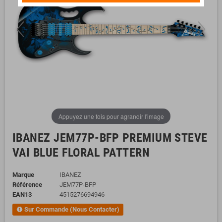
Appuyez une fois pour agrandir l'image
IBANEZ JEM77P-BFP PREMIUM STEVE
VAI BLUE FLORAL PATTERN
Marque
IBANEZ
Référence
JEM77P-BFP
EAN13
4515276694946
Sur Commande (Nous Contacter)
new_releases