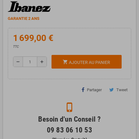
GARANTIE 2 ANS
1 699,00 €
TTC
remove
add
shopping_cart
AJOUTER AU PANIER
Partager
Tweet
phone_iphone
Besoin d'un Conseil ?
09 83 06 10 53