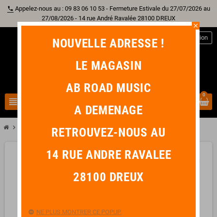
Appelez-nous au : 09 83 06 10 53 - Fermeture Estivale du 27/07/2026 au
phone
27/08/2026 - 14 rue André Ravalée 28100 DREUX
close
person
Connexion
NOUVELLE ADRESSE !
LE MAGASIN
AB ROAD MUSIC
0
view_headline
search
A DEMENAGE
chevron_right
IBANEZ JEM77P-BFP PREMIUM STEVE VAI BLUE FLORAL PATTERN
RETROUVEZ-NOUS AU
14 RUE ANDRE RAVALEE
favorite_border
28100 DREUX
NE PLUS MONTRER CE POPUP.