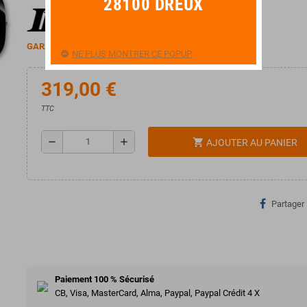
28100 DREUX
GARANTIE 2 ANS
NE PLUS MONTRER CE POPUP.
319,00 €
TTC
remove
add
shopping_cart
AJOUTER AU PANIER
Partager
Paiement 100 % Sécurisé
CB, Visa, MasterCard, Alma, Paypal, Paypal Crédit 4 X