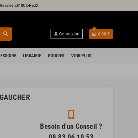
ré Ravalée 28100 DREUX
0
search
person
Connexion
0,00 €
ESSOIRE
LIBRAIRIE
GOODIES
VOIR PLUS
 GAUCHER
phone_iphone
Besoin d'un Conseil ?
09 83 06 10 53