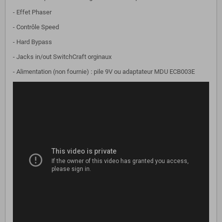
- Effet Phaser
- Contrôle Speed
- Hard Bypass
- Jacks in/out SwitchCraft orginaux
- Alimentation (non fournie) : pile 9V ou adaptateur MDU ECB003E