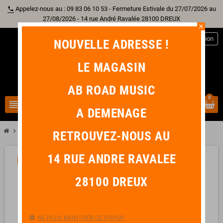
Appelez-nous au : 09 83 06 10 53 - Fermeture Estivale du 27/07/2026 au
phone
27/08/2026 - 14 rue André Ravalée 28100 DREUX
close
person
Connexion
NOUVELLE ADRESSE !
LE MAGASIN
AB ROAD MUSIC
0
view_headline
search
A DEMENAGE
chevron_right
MXR M101 Phase 90
RETROUVEZ-NOUS AU
14 RUE ANDRE RAVALEE
-15,90 €
favorite_border
28100 DREUX
NE PLUS MONTRER CE POPUP.