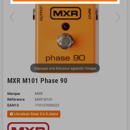
Appuyez une fois pour agrandir l'image
MXR M101 Phase 90
Marque
MXR
Référence
MXR M101
EAN13
710137006522
Livraison Sous 2 à 5 Jours
new_releases