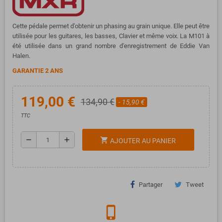
Cette pédale permet d'obtenir un phasing au grain unique. Elle peut être
utilisée pour les guitares, les basses, Clavier et même voix. La M101 à
été utilisée dans un grand nombre d'enregistrement de Eddie Van
Halen.
GARANTIE 2 ANS
119,00 €
134,90 €
- 15,90 €
TTC
remove
add
shopping_cart
AJOUTER AU PANIER
Partager
Tweet
phone_iphone