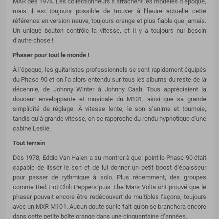
MXR dès 1974. Les collectionneurs s’arrachent les modèles d’époque,
mais il est toujours possible de trouver à l’heure actuelle cette
référence en version neuve, toujours orange et plus fiable que jamais.
Un unique bouton contrôle la vitesse, et il y a toujours nul besoin
d’autre chose !
Phaser pour tout le monde !
À l’époque, les guitaristes professionnels se sont rapidement équipés
du Phase 90 et on l’a alors entendu sur tous les albums du reste de la
décennie, de Johnny Winter à Johnny Cash. Tous appréciaient la
douceur enveloppante et musicale du M101, ainsi que sa grande
simplicité de réglage. À vitesse lente, le son s’anime et tournoie,
tandis qu’à grande vitesse, on se rapproche du rendu hypnotique d’une
cabine Leslie.
Tout terrain
Dès 1978, Eddie Van Halen a su montrer à quel point le Phase 90 était
capable de lisser le son et de lui donner un petit boost d’épaisseur
pour passer de rythmique à solo. Plus récemment, des groupes
comme Red Hot Chili Peppers puis The Mars Volta ont prouvé que le
phaser pouvait encore être redécouvert de multiples façons, toujours
avec un MXR M101. Aucun doute sur le fait qu’on se branchera encore
dans cette petite boîte orange dans une cinquantaine d’années.