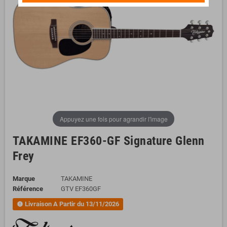
Appuyez une fois pour agrandir l'image
TAKAMINE EF360-GF Signature Glenn
Frey
Marque
TAKAMINE
Référence
GTV EF360GF
Livraison A Partir du 13/11/2026
new_releases