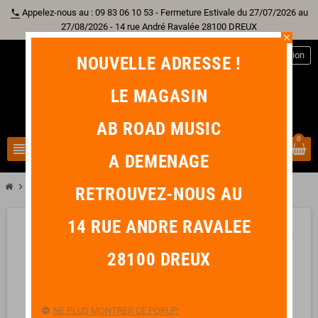
Appelez-nous au : 09 83 06 10 53 - Fermeture Estivale du 27/07/2026 au
phone
27/08/2026 - 14 rue André Ravalée 28100 DREUX
close
person
Connexion
NOUVELLE ADRESSE !
LE MAGASIN
AB ROAD MUSIC
0
view_headline
search
A DEMENAGE
chevron_right
TAKAMINE EF360-GF Signature Glenn Frey
RETROUVEZ-NOUS AU
14 RUE ANDRE RAVALEE
favorite_border
28100 DREUX
NE PLUS MONTRER CE POPUP.