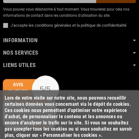
Vous pouvez vous désinscrire à tout moment. Vous trouverez pour cela nos
informations de contact dans les conditions d'utilisation du site.
J'accepte les conditions générales et la politique de confidentialité
INFORMATION
NOS SERVICES
LIENS UTILES
AVIS
5/5
CLIENTS
Lors de votre visite sur notre site, nous pouvons recueillir
certaines données vous concernant via le dépôt de cookies.
Ces cookies nous permettent d'optimiser votre expérience
Vente par corespondance
d'achat, de personnaliser le contenu et les annonces ou
encore d'analyser le trafic sur le site. Si vous ne souhaitez
voir plus
pas accepter tous les cookies ou si vous souhaitez en savoir
plus, cliquer sur « Personnaliser les cookies ».