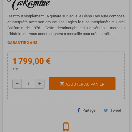
C'est tout simplement LA guitare sur laquelle Glenn Frey aura composé
et interprété avec son groupe The Eagles le tube interplanétaire Hotel
California de 1976 ! Cette dreadnought est un véritable morceau
d'histoire qui vous accompagnera à merveille pour créer la vôtre !
GARANTIE 2 ANS
1 799,00 €
TTC
remove
add
shopping_cart
AJOUTER AU PANIER
Partager
Tweet
phone_iphone