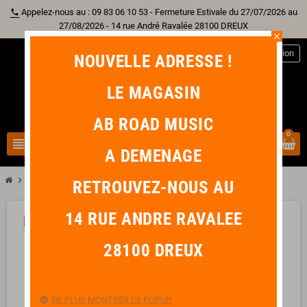
Appelez-nous au : 09 83 06 10 53 - Fermeture Estivale du 27/07/2026 au
phone
27/08/2026 - 14 rue André Ravalée 28100 DREUX
close
person
Connexion
NOUVELLE ADRESSE !
LE MAGASIN
AB ROAD MUSIC
0
view_headline
search
A DEMENAGE
chevron_right
KREMONA FIESTA F65C 4/4
RETROUVEZ-NOUS AU
14 RUE ANDRE RAVALEE
PROMO !
-76,00 €
favorite_border
28100 DREUX
NE PLUS MONTRER CE POPUP.