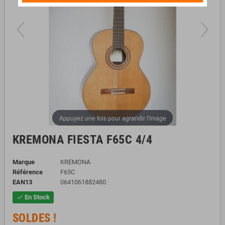
Appuyez une fois pour agrandir l'image
KREMONA FIESTA F65C 4/4
Marque
KREMONA
Référence
F65C
EAN13
0641061882480
En Stock
check
SOLDES !