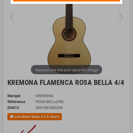
Appuyez une fois pour agrandir l'image
KREMONA FLAMENCA ROSA BELLA 4/4
Marque
KREMONA
Référence
ROSA BELLA/RD
EAN13
0641061882206
Livraison Sous 2 à 5 Jours
new_releases