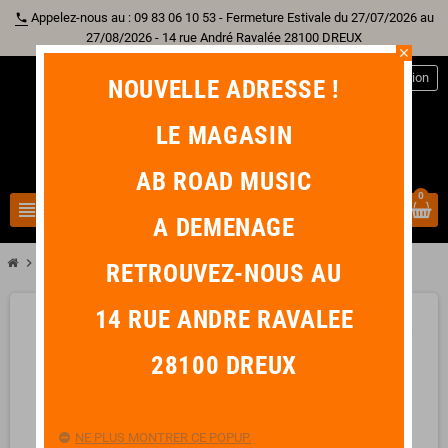
Appelez-nous au : 09 83 06 10 53 - Fermeture Estivale du 27/07/2026 au
phone
27/08/2026 - 14 rue André Ravalée 28100 DREUX
close
person
Connexion
NOUVELLE ADRESSE !
LE MAGASIN
AB ROAD MUSIC
0
view_headline
search
A DEMENAGE
chevron_right
KREMONA FLAMENCA ROSA BELLA 4/4
RETROUVEZ-NOUS AU
14 RUE ANDRE RAVALEE
favorite_border
28100 DREUX
NE PLUS MONTRER CE POPUP.