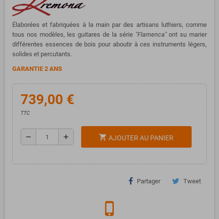
Élaborées et fabriquées à la main par des artisans luthiers, comme
tous nos modèles, les guitares de la série
"Flamenca"
ont su marier
différentes essences de bois pour aboutir à ces instruments légers,
solides et percutants.
GARANTIE 2 ANS
739,00 €
TTC
remove
add
shopping_cart
AJOUTER AU PANIER
Partager
Tweet
phone_iphone