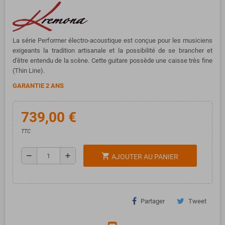
La série Performer électro-acoustique est conçue pour les musiciens
exigeants la tradition artisanale et la possibilité de se brancher et
d'être entendu de la scène. Cette guitare possède une caisse très fine
(Thin Line).
GARANTIE 2 ANS
739,00 €
TTC
remove
add
shopping_cart
AJOUTER AU PANIER
Partager
Tweet