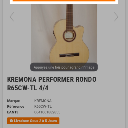
Appuyez une fois pour agrandir l'image
KREMONA PERFORMER RONDO
R65CW-TL 4/4
Marque
KREMONA
Référence
R65CW-TL
EAN13
0641061882855
Livraison Sous 2 à 5 Jours
new_releases