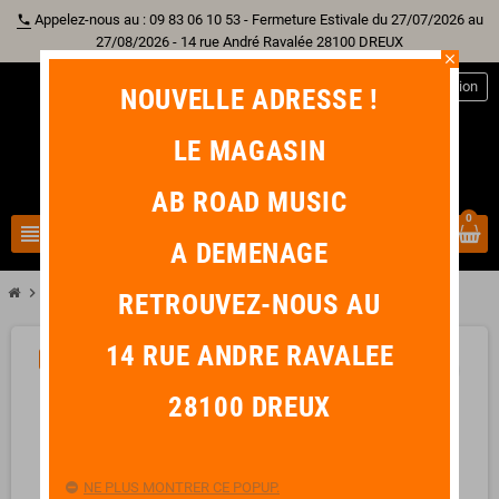
Appelez-nous au : 09 83 06 10 53 - Fermeture Estivale du 27/07/2026 au
phone
27/08/2026 - 14 rue André Ravalée 28100 DREUX
close
person
Connexion
NOUVELLE ADRESSE !
LE MAGASIN
AB ROAD MUSIC
0
view_headline
search
A DEMENAGE
chevron_right
KREMONA PERFORMER RONDO R65CW-TL 4/4
RETROUVEZ-NOUS AU
14 RUE ANDRE RAVALEE
PROMO !
favorite_border
28100 DREUX
NE PLUS MONTRER CE POPUP.