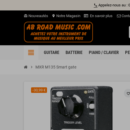
Appelez-nous au : 
phone
Nouveautés
Notre Magasin
En savoir plus
Cont
card_giftcard
location_on
view_headline
GUITARE
BATTERIE
PIANO / CLAVIER
PE
chevron_right
MXR M135 Smart gate
-30,99 €
favorite_borde