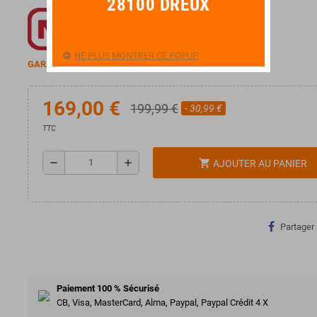
28100 DREUX
NE PLUS MONTRER CE POPUP.
GARANTIE 2 ANS
169,00 €
199,99 €
- 30,99 €
TTC
remove
add
shopping_cart
AJOUTER AU PANIER
Partager
Paiement 100 % Sécurisé
CB, Visa, MasterCard, Alma, Paypal, Paypal Crédit 4 X