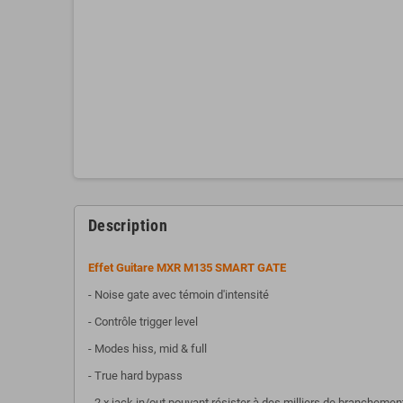
Description
Effet Guitare MXR M135 SMART GATE
- Noise gate avec témoin d'intensité
- Contrôle trigger level
- Modes hiss, mid & full
- True hard bypass
- 2 x jack in/out pouvant résister à des milliers de branchemen