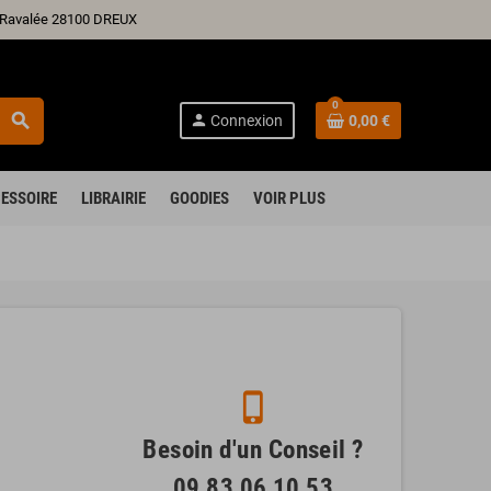
ré Ravalée 28100 DREUX
0
search
person
Connexion
0,00 €
ESSOIRE
LIBRAIRIE
GOODIES
VOIR PLUS
phone_iphone
Besoin d'un Conseil ?
09 83 06 10 53