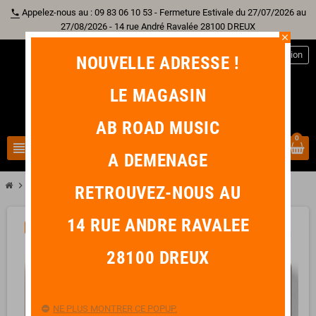
Appelez-nous au : 09 83 06 10 53 - Fermeture Estivale du 27/07/2026 au
phone
27/08/2026 - 14 rue André Ravalée 28100 DREUX
close
person
Connexion
NOUVELLE ADRESSE !
LE MAGASIN
AB ROAD MUSIC
0
view_headline
search
A DEMENAGE
chevron_right
MXR MC402 Boost/overdrive
RETROUVEZ-NOUS AU
14 RUE ANDRE RAVALEE
-0,90 €
favorite_border
28100 DREUX
NE PLUS MONTRER CE POPUP.