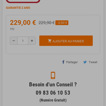
GARANTIE 2 ANS
229,00 €
229,90 €
- 0,90 €
TTC
remove
add
shopping_cart
AJOUTER AU PANIER
Partager
Tweet
phone_iphone
Besoin d'un Conseil ?
09 83 06 10 53
(Numéro Gratuit)