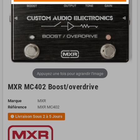
Appuyez une fois pour agrandir l'image
MXR MC402 Boost/overdrive
Marque
MXR
Référence
MXR MC402
Livraison Sous 2 à 5 Jours
new_releases