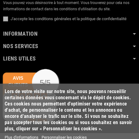
Vous pouvez vous désinscrire à tout moment. Vous trouverez pour cela nos
informations de contact dans les conditions d'utilisation du site.
J'accepte les conditions générales et la politique de confidentialité
INFORMATION
NOS SERVICES
LIENS UTILES
AVIS
5/5
CLIENTS
Lors de votre visite sur notre site, nous pouvons recueillir
certaines données vous concernant via le dépôt de cookies.
Ces cookies nous permettent d'optimiser votre expérience
Livraison rapide et soignée.
d'achat, de personnaliser le contenu et les annonces ou
Equipe très...
encore d'analyser le trafic sur le site. Si vous ne souhaitez
voir plus
pas accepter tous les cookies ou si vous souhaitez en savoir
plus, cliquer sur « Personnaliser les cookies ».
Plus d'informations
Personnaliser les cookies