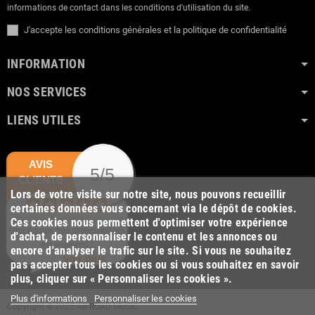
informations de contact dans les conditions d'utilisation du site.
J'accepte les conditions générales et la politique de confidentialité
INFORMATION
NOS SERVICES
LIENS UTILES
AVIS
5/5
CLIENTS
Lors de votre visite sur notre site, nous pouvons recueillir
certaines données vous concernant via le dépôt de cookies.
Ces cookies nous permettent d'optimiser votre expérience
Une équipe très professionnel
d'achat, de personnaliser le contenu et les annonces ou
est vraiment...
encore d'analyser le trafic sur le site. Si vous ne souhaitez
voir plus
pas accepter tous les cookies ou si vous souhaitez en savoir
plus, cliquer sur « Personnaliser les cookies ».
Plus d'informations
Personnaliser les cookies
Copyright © 2025 AB ROAD MUSIC