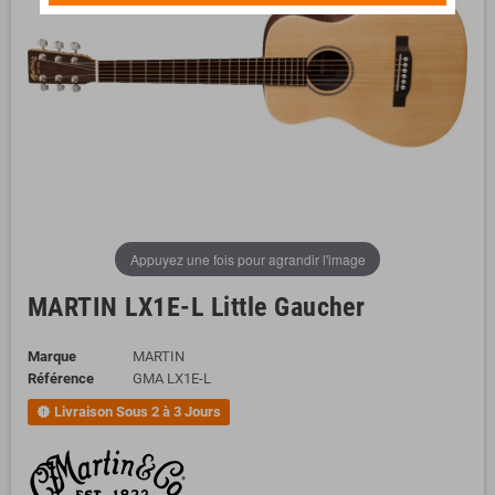
Appuyez une fois pour agrandir l'image
MARTIN LX1E-L Little Gaucher
Marque
MARTIN
Référence
GMA LX1E-L
Livraison Sous 2 à 3 Jours
new_releases