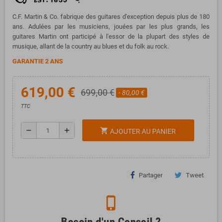
C.F. Martin & Co. fabrique des guitares d'exception depuis plus de 180
ans. Adulées par les musiciens, jouées par les plus grands, les
guitares Martin ont participé à l'essor de la plupart des styles de
musique, allant de la country au blues et du folk au rock.
GARANTIE 2 ANS
619,00 €
699,00 €
- 80,00 €
TTC
remove
add
shopping_cart
AJOUTER AU PANIER
Partager
Tweet
phone_iphone