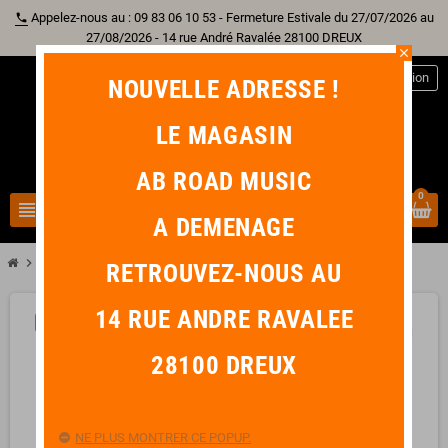
Appelez-nous au : 09 83 06 10 53 - Fermeture Estivale du 27/07/2026 au
phone
27/08/2026 - 14 rue André Ravalée 28100 DREUX
close
person
Connexion
NOUVELLE ADRESSE !
LE MAGASIN
AB ROAD MUSIC
0
view_headline
search
A DEMENAGE
chevron_right
MARTIN LX1E-L Little Gaucher
RETROUVEZ-NOUS AU
14 RUE ANDRE RAVALEE
-80,00 €
favorite_border
28100 DREUX
NE PLUS MONTRER CE POPUP.