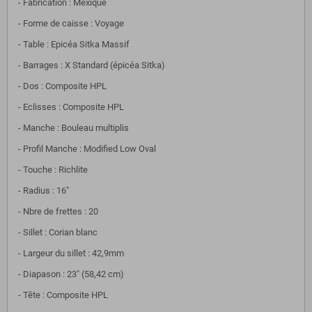
- Fabrication : Mexique
- Forme de caisse : Voyage
- Table : Epicéa Sitka Massif
- Barrages : X Standard (épicéa Sitka)
- Dos : Composite HPL
- Eclisses : Composite HPL
- Manche : Bouleau multiplis
- Profil Manche : Modified Low Oval
- Touche : Richlite
- Radius : 16"
- Nbre de frettes : 20
- Sillet : Corian blanc
- Largeur du sillet : 42,9mm
- Diapason : 23" (58,42 cm)
- Tête : Composite HPL