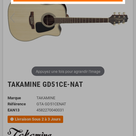
Appuyez une fois pour agrandir l'image
TAKAMINE GD51CE-NAT
Marque
TAKAMINE
Référence
GTA GD51CENAT
EAN13
4582270040031
Livraison Sous 2 à 3 Jours
new_releases