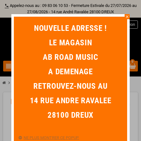
Appelez-nous au : 09 83 06 10 53 - Fermeture Estivale du 27/07/2026 au
phone
27/08/2026 - 14 rue André Ravalée 28100 DREUX
close
person
Connexion
NOUVELLE ADRESSE !
LE MAGASIN
AB ROAD MUSIC
0
view_headline
search
A DEMENAGE
chevron_right
TAKAMINE GD51CE-NAT
RETROUVEZ-NOUS AU
14 RUE ANDRE RAVALEE
-20,00 €
favorite_border
28100 DREUX
NE PLUS MONTRER CE POPUP.