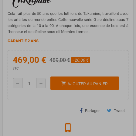
Cela fait plus de 50 ans que les luthiers de Takamine, travaillent avec
les artistes du monde entier.
Cette nouvelle série G se décline sous 7
catégories de la 10 à la 90. A chaque fois, une essence de bois est à
l'honneur et se décline sous différentes formes.
GARANTIE 2 ANS
469,00 €
489,00 €
- 20,00 €
TTC
remove
add
shopping_cart
AJOUTER AU PANIER
Partager
Tweet
phone_iphone