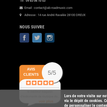
Tel :
09 83 06 10 53
Email : contact@ab-roadmusic.com
Adresse : 14 rue André Ravalée 28100 DREUX
NOUS SUIVRE
Facebook
Twitter
Instagram
AVIS
5/5
CLIENTS
le meilleur magasin
Lors de votre visite sur n
d'instruments de musique du...
via le dépôt de cookies. C
voir plus
de personnaliser le conten