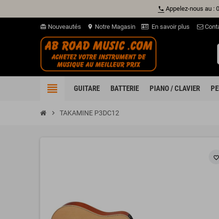
Appelez-nous au : 
phone
Nouveautés
Notre Magasin
En savoir plus
Cont
card_giftcard
location_on
view_headline
GUITARE
BATTERIE
PIANO / CLAVIER
PE
chevron_right
TAKAMINE P3DC12
favorite_borde