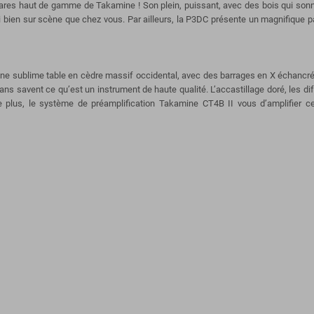
tares haut de gamme de Takamine ! Son plein, puissant, avec des bois qui sonn
si bien sur scène que chez vous. Par ailleurs, la P3DC présente un magnifique p
une sublime table en cèdre massif occidental, avec des barrages en X échancrés à
s savent ce qu’est un instrument de haute qualité. L’accastillage doré, les diff
 De plus, le système de préamplification Takamine CT4B II vous d’amplifier