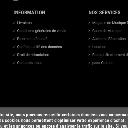
INFORMATION
NOS SERVICES
Livraison
Magasin de Musique 
Conditions générales de vente
Cours de Musique
Paiement sécurisé
Atelier de Réparation
Confidentialité des données
Location
Droit de rétractation
Rachat d'Instrument 
Contactez-nous
pass Culture
otre site, nous pouvons recueillir certaines données vous concerna
es cookies nous permettent d'optimiser votre expérience d'achat,
u et les annonces ou encore d'analyser le trafic sur le site. Si vou