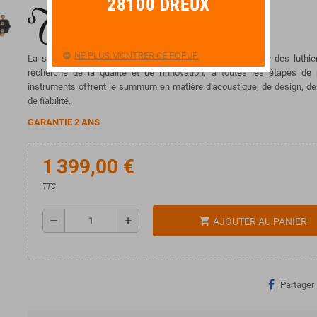
28100 DREUX
NE PLUS MONTRER CE POPUP.
La série Pro est fabriquée à 100% sur le sol japonais par des luthi
recherche de la qualité et de l'innovation, à toutes les étapes de
instruments offrent le summum en matière d'acoustique, de design, d
de fiabilité.
GARANTIE 2 ANS
1 399,00 €
TTC
remove
add
shopping_cart
AJOUTER AU PANIER
Partager