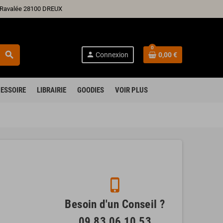
ré Ravalée 28100 DREUX
0
search
person
Connexion
0,00 €
ESSOIRE
LIBRAIRIE
GOODIES
VOIR PLUS
phone_iphone
Besoin d'un Conseil ?
09 83 06 10 53