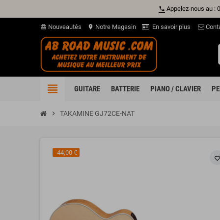
Appelez-nous au : 
phone
Nouveautés
Notre Magasin
En savoir plus
Cont
card_giftcard
location_on
view_headline
GUITARE
BATTERIE
PIANO / CLAVIER
PE
chevron_right
TAKAMINE GJ72CE-NAT
-44,00 €
favorite_borde