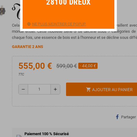
28100 DREUX
NE PLUS MONTRER CE POPUP.
Cela fait plus de 50 ans que les luthiers de Takamine, travaillent avec
monde entier.
Cette nouvelle série G se décline sous 7 catégories de 
chaque fois, une essence de bois est à l'honneur et se décline sous diff
GARANTIE 2 ANS
555,00 €
599,00 €
- 44,00 €
TTC
remove
add
shopping_cart
AJOUTER AU PANIER
Partager
Paiement 100 % Sécurisé