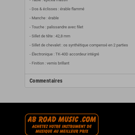
- Dos & éclisses : érable flammé
- Manche : érable
- Touche : palissandre avec filet
- Sillet de tête : 42,8 mm
- Sillet de chevalet : os synthétique compensé en 2 parties
- Électronique : TK-40D accordeur intégré
- Finition : vernis brillant
Commentaires