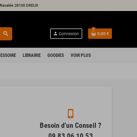
ré Ravalée 28100 DREUX
0
search
person
Connexion
0,00 €
ESSOIRE
LIBRAIRIE
GOODIES
VOIR PLUS
phone_iphone
Besoin d'un Conseil ?
09 83 06 10 53