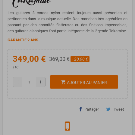
Les guitares à cordes nylon restent toujours aussi présentes et
pertinentes dans la musique actuelle. Des manches très agréables en
passant par des sonorités flatteuses ou des finitions impeccables,
ces guitares classiques font partie intégrante de la légende Takamine.
GARANTIE 2 ANS
349,00 €
369,00 €
- 20,00 €
TTC
remove
add
shopping_cart
AJOUTER AU PANIER
Partager
Tweet
phone_iphone