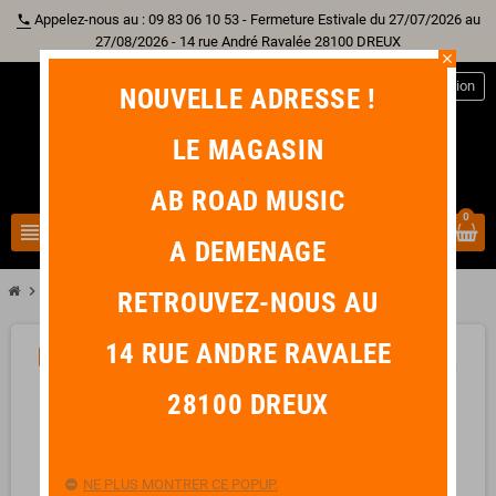
Appelez-nous au : 09 83 06 10 53 - Fermeture Estivale du 27/07/2026 au
phone
27/08/2026 - 14 rue André Ravalée 28100 DREUX
close
person
Connexion
NOUVELLE ADRESSE !
LE MAGASIN
AB ROAD MUSIC
0
view_headline
search
A DEMENAGE
chevron_right
TAKAMINE GC1CE-NAT
RETROUVEZ-NOUS AU
14 RUE ANDRE RAVALEE
-20,00 €
favorite_border
28100 DREUX
NE PLUS MONTRER CE POPUP.