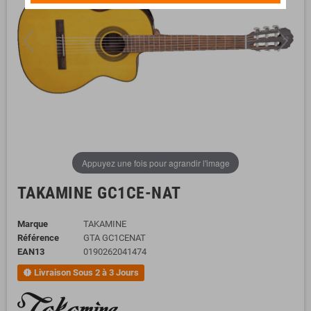
Appuyez une fois pour agrandir l'image
TAKAMINE GC1CE-NAT
Marque
TAKAMINE
Référence
GTA GC1CENAT
EAN13
0190262041474
Livraison Sous 2 à 3 Jours
new_releases