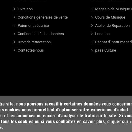
Livraison
Magasin de Musique 
Conditions générales de vente
Cours de Musique
Paiement sécurisé
Atelier de Réparation
Confidentialité des données
Location
Droit de rétractation
Rachat d'Instrument 
Contactez-nous
pass Culture
otre site, nous pouvons recueillir certaines données vous concerna
es cookies nous permettent d'optimiser votre expérience d'achat,
u et les annonces ou encore d'analyser le trafic sur le site. Si vou
tous les cookies ou si vous souhaitez en savoir plus, cliquer sur «
».