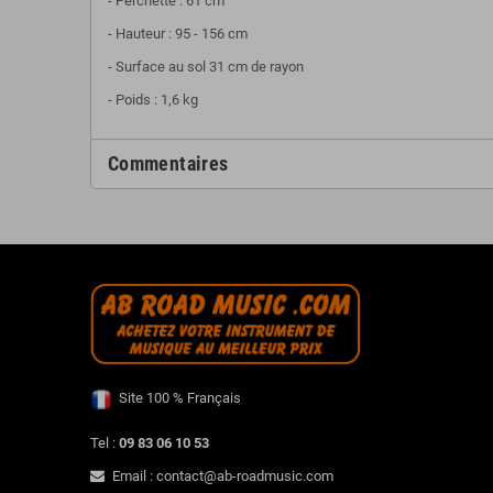
- Perchette :
61 cm
- Hauteur :
95 - 156 cm
- Surface au sol
31 cm
de rayon
- Poids : 1,6 kg
Commentaires
Site 100 % Français
Tel :
09 83 06 10 53
Email : contact@ab-roadmusic.com