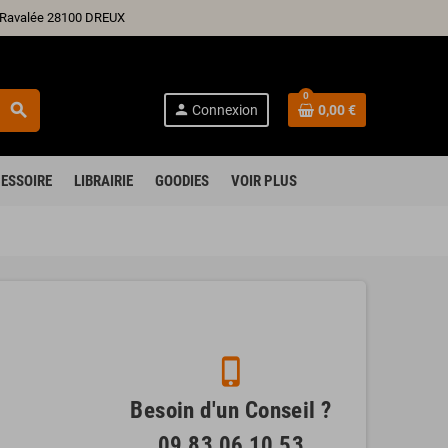
ré Ravalée 28100 DREUX
0
search
person
Connexion
0,00 €
ESSOIRE
LIBRAIRIE
GOODIES
VOIR PLUS
phone_iphone
Besoin d'un Conseil ?
09 83 06 10 53