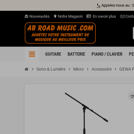
Appelez-nous au : 
phone
Nouveautés
Notre Magasin
En savoir plus
Cont
card_giftcard
location_on
view_headline
GUITARE
BATTERIE
PIANO / CLAVIER
PE
chevron_right
Sono & Lumière
chevron_right
Micro
chevron_right
Accessoire
chevron_right
GEWA PU
favorite_borde