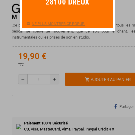
28100 DREUX
NE PLUS MONTRER CE POPUP.
.Ce pied de micro GEWA PURE est un accessoire idéal pour tous les m
besoin de liberté de mouvement, que ce soit pour le chant, le
instrumentales ou les prises de son en studio.
19,90 €
TTC
remove
add
shopping_cart
AJOUTER AU PANIER
Partager
Paiement 100 % Sécurisé
CB, Visa, MasterCard, Alma, Paypal, Paypal Crédit 4 X