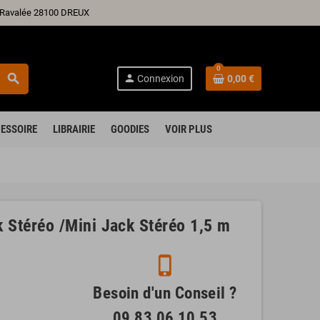
ré Ravalée 28100 DREUX
0
search
person
Connexion
0,00 €
ESSOIRE
LIBRAIRIE
GOODIES
VOIR PLUS
Stéréo /Mini Jack Stéréo 1,5 m
phone_iphone
Besoin d'un Conseil ?
09 83 06 10 53