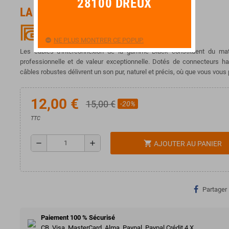
28100 DREUX
LA BONNE AFFAIRE !
NE PLUS MONTRER CE POPUP.
Les câbles d'interconnexion de la gamme Black constituent du maté
professionnelle et de valeur exceptionnelle. Dotés de connecteurs ha
câbles robustes délivrent un son pur, naturel et précis, où que vous vous 
12,00 €
15,00 €
-20%
TTC
remove
add
shopping_cart
AJOUTER AU PANIER
Partager
Paiement 100 % Sécurisé
CB, Visa, MasterCard, Alma, Paypal, Paypal Crédit 4 X