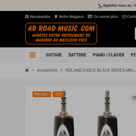
Appelez-nous au : 
phone
Nouveautés
Notre Magasin
En savoir plus
Cont
card_giftcard
location_on
view_headline
GUITARE
BATTERIE
PIANO / CLAVIER
PE
chevron_right
Accessoire
chevron_right
ROLAND CABLE BLACK SERIES Mini Jac
PROMO !
-20%
favorite_borde