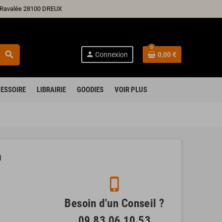
ré Ravalée 28100 DREUX
0
search
person
Connexion
0,00 €
ESSOIRE
LIBRAIRIE
GOODIES
VOIR PLUS
m
phone_iphone
Besoin d'un Conseil ?
09 83 06 10 53