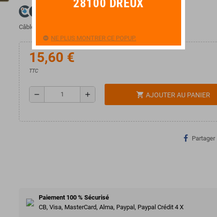
28100 DREUX
Câble Cordial 2 RCA Mâle / 2 RCA Mâle 0,3 m.
NE PLUS MONTRER CE POPUP.
15,60 €
TTC
remove
add
shopping_cart
AJOUTER AU PANIER
Partager
Paiement 100 % Sécurisé
CB, Visa, MasterCard, Alma, Paypal, Paypal Crédit 4 X