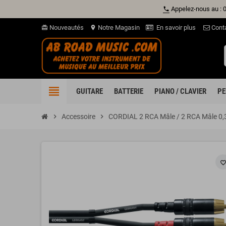
Appelez-nous au : 
phone
Nouveautés
Notre Magasin
En savoir plus
Cont
card_giftcard
location_on
view_headline
GUITARE
BATTERIE
PIANO / CLAVIER
PE
chevron_right
Accessoire
chevron_right
CORDIAL 2 RCA Mâle / 2 RCA Mâle 0,
favorite_borde