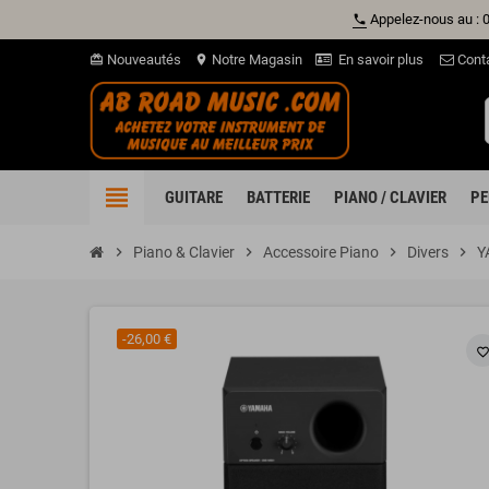
Appelez-nous au : 
phone
Nouveautés
Notre Magasin
En savoir plus
Cont
card_giftcard
location_on
view_headline
GUITARE
BATTERIE
PIANO / CLAVIER
PE
chevron_right
Piano & Clavier
chevron_right
Accessoire Piano
chevron_right
Divers
chevron_right
Y
-26,00 €
favorite_borde