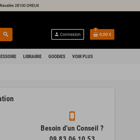
ré Ravalée 28100 DREUX
0
search
person
Connexion
0,00 €
ESSOIRE
LIBRAIRIE
GOODIES
VOIR PLUS
tion
phone_iphone
Besoin d'un Conseil ?
09 83 06 10 53